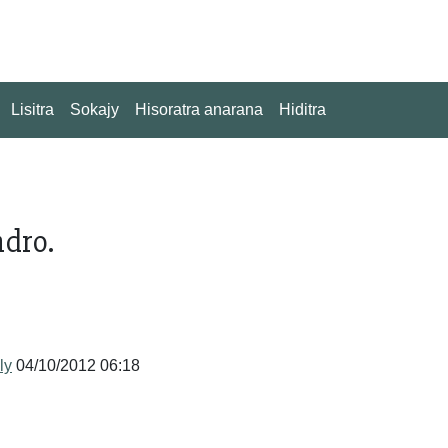
Lisitra
Sokajy
Hisoratra anarana
Hiditra
ndro.
ly
04/10/2012 06:18