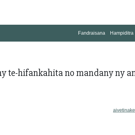
Fandraisana
Hampiditra
ny te-hifankahita no mandany ny a
aivetinake