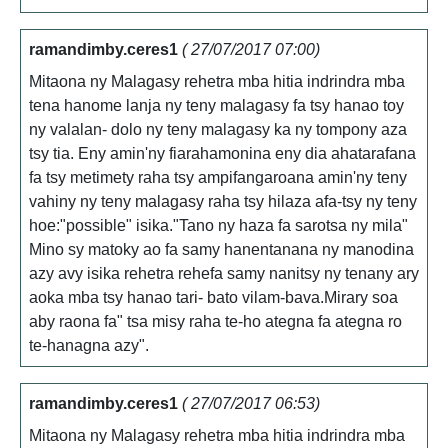
ramandimby.ceres1
( 27/07/2017 07:00)
Mitaona ny Malagasy rehetra mba hitia indrindra mba
tena hanome lanja ny teny malagasy fa tsy hanao toy
ny valalan- dolo ny teny malagasy ka ny tompony aza
tsy tia. Eny amin'ny fiarahamonina eny dia ahatarafana
fa tsy metimety raha tsy ampifangaroana amin'ny teny
vahiny ny teny malagasy raha tsy hilaza afa-tsy ny teny
hoe:"possible" isika."Tano ny haza fa sarotsa ny mila"
Mino sy matoky ao fa samy hanentanana ny manodina
azy avy isika rehetra rehefa samy nanitsy ny tenany ary
aoka mba tsy hanao tari- bato vilam-bava.Mirary soa
aby raona fa" tsa misy raha te-ho ategna fa ategna ro
te-hanagna azy".
ramandimby.ceres1
( 27/07/2017 06:53)
Mitaona ny Malagasy rehetra mba hitia indrindra mba