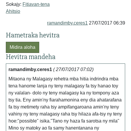
Sokajy:
Fitiavan-tena
Ahitsio
ramandimby.ceres1
27/07/2017 06:39
Hametraka hevitra
Midira aloha
Hevitra mandeha
ramandimby.ceres1
( 27/07/2017 07:02)
Mitaona ny Malagasy rehetra mba hitia indrindra mba
tena hanome lanja ny teny malagasy fa tsy hanao toy
ny valalan- dolo ny teny malagasy ka ny tompony aza
tsy tia. Eny amin'ny fiarahamonina eny dia ahatarafana
fa tsy metimety raha tsy ampifangaroana amin'ny teny
vahiny ny teny malagasy raha tsy hilaza afa-tsy ny teny
hoe:"possible" isika."Tano ny haza fa sarotsa ny mila"
Mino sy matoky ao fa samy hanentanana ny