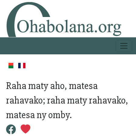
Raha maty aho, matesa
rahavako; raha maty rahavako,
matesa ny omby.