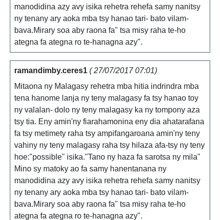
manodidina azy avy isika rehetra rehefa samy nanitsy
ny tenany ary aoka mba tsy hanao tari- bato vilam-
bava.Mirary soa aby raona fa" tsa misy raha te-ho
ategna fa ategna ro te-hanagna azy".
ramandimby.ceres1
( 27/07/2017 07:01)
Mitaona ny Malagasy rehetra mba hitia indrindra mba
tena hanome lanja ny teny malagasy fa tsy hanao toy
ny valalan- dolo ny teny malagasy ka ny tompony aza
tsy tia. Eny amin'ny fiarahamonina eny dia ahatarafana
fa tsy metimety raha tsy ampifangaroana amin'ny teny
vahiny ny teny malagasy raha tsy hilaza afa-tsy ny teny
hoe:"possible" isika."Tano ny haza fa sarotsa ny mila"
Mino sy matoky ao fa samy hanentanana ny
manodidina azy avy isika rehetra rehefa samy nanitsy
ny tenany ary aoka mba tsy hanao tari- bato vilam-
bava.Mirary soa aby raona fa" tsa misy raha te-ho
ategna fa ategna ro te-hanagna azy".