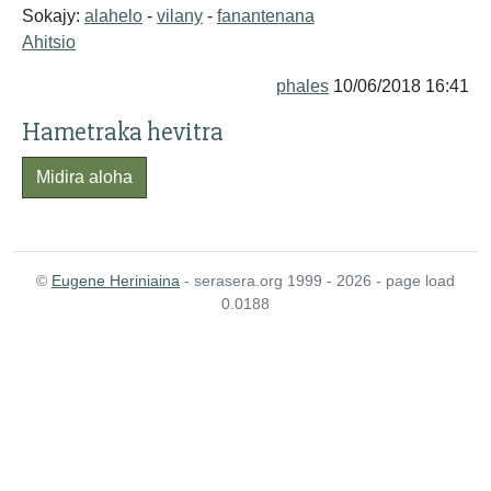
Sokajy:
alahelo
-
vilany
-
fanantenana
Ahitsio
phales
10/06/2018 16:41
Hametraka hevitra
Midira aloha
©
Eugene Heriniaina
- serasera.org 1999 - 2026 - page load
0.0188