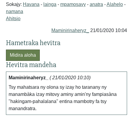
Sokajy:
Havana
-
lainga
-
mpamosavy
-
anatra
-
Alahelo
-
namana
Ahitsio
Maminirinaheryz_
21/01/2020 10:04
Hametraka hevitra
Midira aloha
Hevitra mandeha
Maminirinaheryz_
( 21/01/2020 10:10)
Tsy mahatsara ny olona sy izay ho taranany ny
manambàka izay mitovy aminy amin'ny fampiasàna
"hakingam-pahalalana" entina mambotry fa tsy
manandratra.