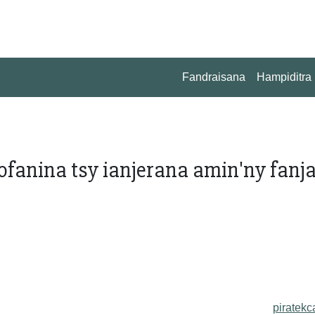
Fandraisana
Hampiditra
rofanina tsy ianjerana amin'ny fanj
piratekc