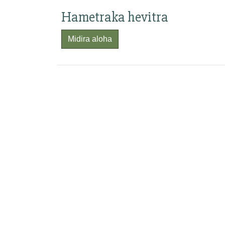
Hametraka hevitra
Midira aloha