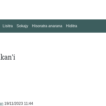
Lisitra
Sokajy
Hisoratra anarana
Hiditra
akan'i
an
19/11/2023 11:44