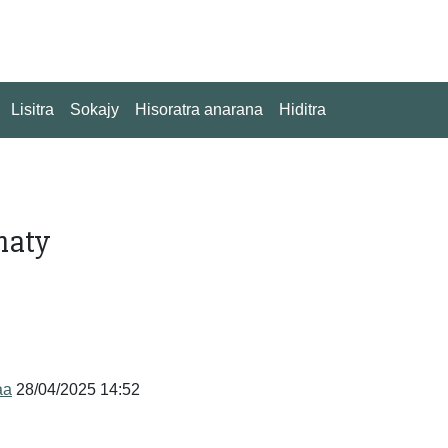
Lisitra
Sokajy
Hisoratra anarana
Hiditra
maty
aa
28/04/2025 14:52