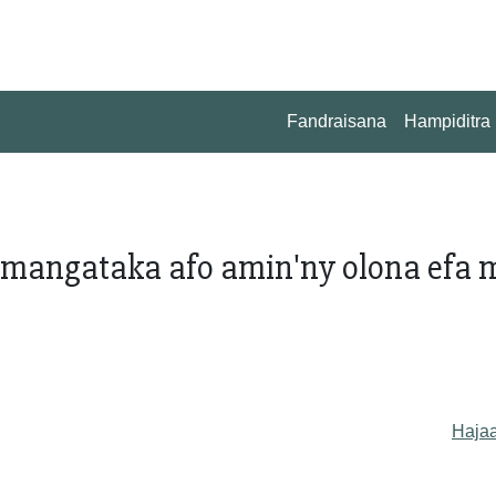
Fandraisana
Hampiditra
 mangataka afo amin'ny olona efa 
Haja