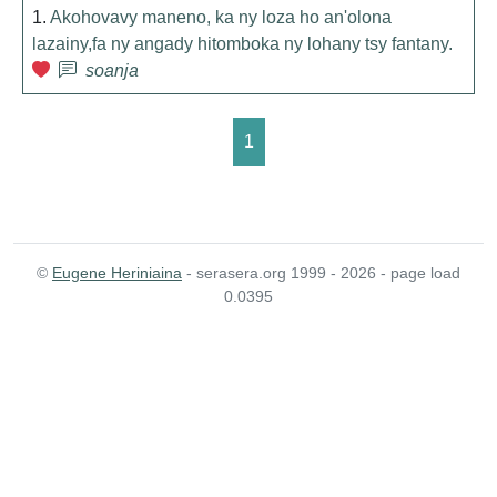
1.
Akohovavy maneno, ka ny loza ho an'olona
lazainy,fa ny angady hitomboka ny lohany tsy fantany.
soanja
1
©
Eugene Heriniaina
- serasera.org 1999 - 2026 - page load
0.0395