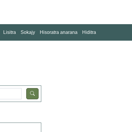
Lisitra
Sokajy
Hisoratra anarana
Hiditra