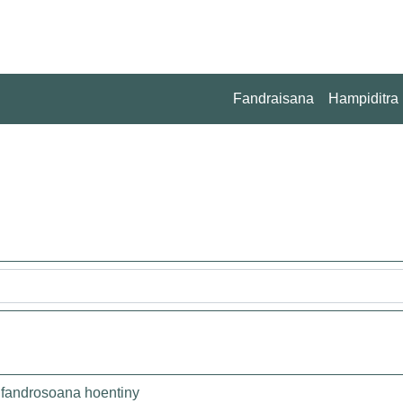
Fandraisana
Hampiditra
y fandrosoana hoentiny