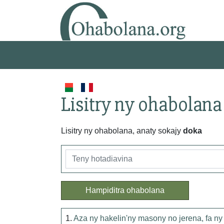
Lisitry ny ohabolana
Lisitry ny ohabolana, anaty sokajy
doka
Hampiditra ohabolana
1.
Aza ny hakelin'ny masony no jerena, fa n