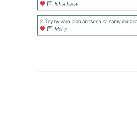
lehsabotsy
2.
Toy ny varo-jabo an-tsena ka samy midok
McFy