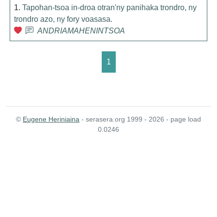
1.
Tapohan-tsoa in-droa otran'ny panihaka trondro, ny
trondro azo, ny fory voasasa.
ANDRIAMAHENINTSOA
1
©
Eugene Heriniaina
- serasera.org 1999 - 2026 - page load
0.0246