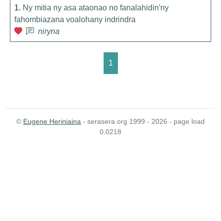
1.
Ny mitia ny asa ataonao no fanalahidin'ny
fahombiazana voalohany indrindra
niryna
1
©
Eugene Heriniaina
- serasera.org 1999 - 2026 - page load
0.0218