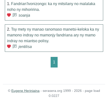
1.
Fandrian'Ivonizongo: ka ny mitsilany no malalaka
noho ny mihoririna.
soanja
2.
Tsy mety ny manao ranomaso manetsi-keloka ka ny
mamono indray no mamonjy fandriana ary ny mamo
indray no miantso polisy.
jentilisa
1
©
Eugene Heriniaina
- serasera.org 1999 - 2026 - page load
0.0227