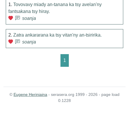
1.
Tovovavy miady an-tanana ka tsy avelan'ny
fantsakana tsy hiray.
soanja
2.
Zatra ankararana ka tsy vitan'ny an-tsiririka.
soanja
1
©
Eugene Heriniaina
- serasera.org 1999 - 2026 - page load
0.1228