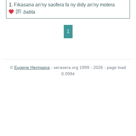
1.
Fikasana an'ny saofera fa ny didy an'ny motera
batita
1
©
Eugene Heriniaina
- serasera.org 1999 - 2026 - page load
0.0994