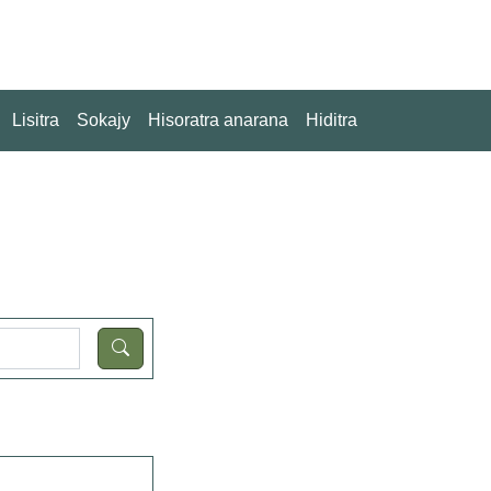
Lisitra
Sokajy
Hisoratra anarana
Hiditra