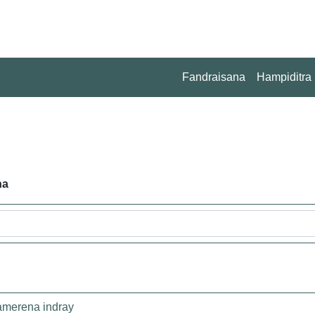
Fandraisana
Hampiditra
na
amerena indray