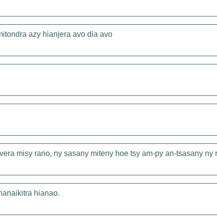
mitondra azy hianjera avo dia avo
vera misy rano, ny sasany miteny hoe tsy am-py an-tsasany ny 
manaikitra hianao.