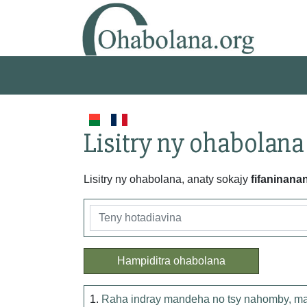
Lisitry ny ohabolana
Lisitry ny ohabolana, anaty sokajy
fifaninana
Hampiditra ohabolana
1.
Raha indray mandeha no tsy nahomby, m