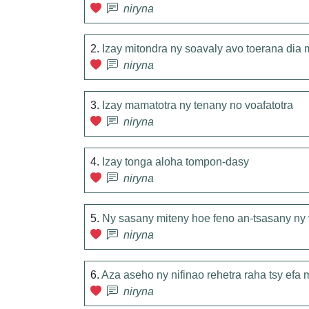
niryna
2.
Izay mitondra ny soavaly avo toerana dia 
niryna
3.
Izay mamatotra ny tenany no voafatotra
niryna
4.
Izay tonga aloha tompon-dasy
niryna
5.
Ny sasany miteny hoe feno an-tsasany ny 
niryna
6.
Aza aseho ny nifinao rehetra raha tsy efa 
niryna