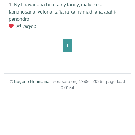
1.
Ny fihavanana hoatra ny landy, maty isika
famonosana, velona itafiana ka ny madilana arahi-
panondro.
niryna
1
©
Eugene Heriniaina
- serasera.org 1999 - 2026 - page load
0.0154