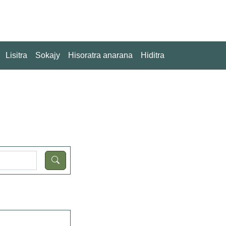
Lisitra
Sokajy
Hisoratra anarana
Hiditra