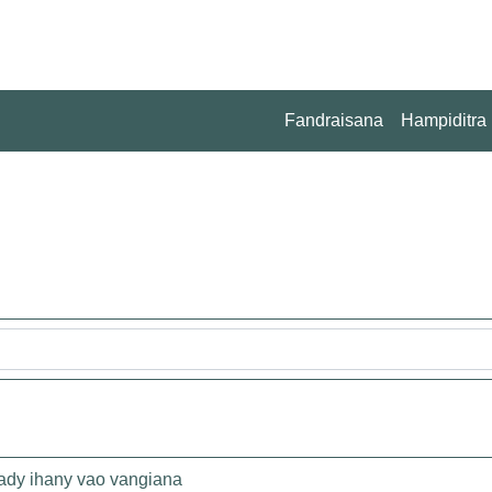
Fandraisana
Hampiditra
ahady ihany vao vangiana