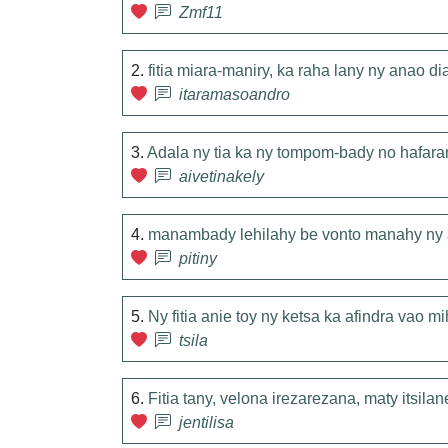
Zmf11
2.
fitia miara-maniry, ka raha lany ny anao di
itaramasoandro
3.
Adala ny tia ka ny tompom-bady no hafara
aivetinakely
4.
manambady lehilahy be vonto manahy ny 
pitiny
5.
Ny fitia anie toy ny ketsa ka afindra vao m
tsila
6.
Fitia tany, velona irezarezana, maty itsila
jentilisa