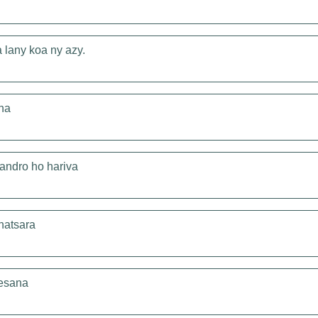
a lany koa ny azy.
na
andro ho hariva
ihatsara
nesana