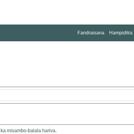
Fandraisana
Hampiditra
a misambo-balala hariva.