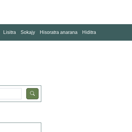
Lisitra
Sokajy
Hisoratra anarana
Hiditra