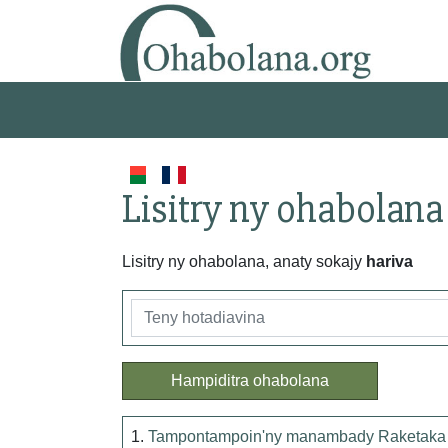
Lisitry ny ohabolana
Lisitry ny ohabolana, anaty sokajy
hariva
Hampiditra ohabolana
1.
Tampontampoin'ny manambady Raketaka k