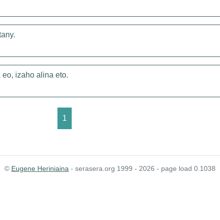
tany.
eo, izaho alina eto.
1
©
Eugene Heriniaina
- serasera.org 1999 - 2026 - page load 0.1038