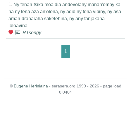
1.
Ny tenan-tsika moa dia andevolahy manan'omby ka
na ny tena aza an'olona, ny adidiny tena vibiny, ny asa
aman-draharaha sakelehina, ny any fanjakana
loloavina
RTsongy
1
©
Eugene Heriniaina
- serasera.org 1999 - 2026 - page load
0.0404