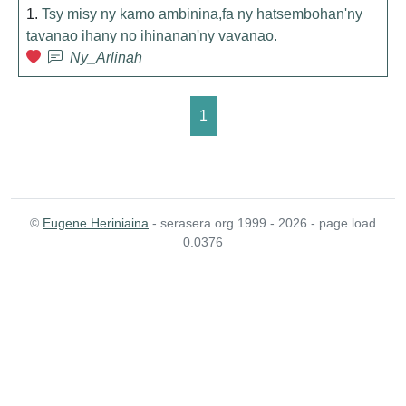
1.
Tsy misy ny kamo ambinina,fa ny hatsembohan'ny
tavanao ihany no ihinanan'ny vavanao.
Ny_Arlinah
1
©
Eugene Heriniaina
- serasera.org 1999 - 2026 - page load
0.0376