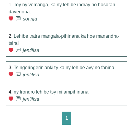
1.
Toy ny vomanga, ka ny lehibe indray no hosoran-
davenona.
soanja
2.
Lehibe tratra mangala-pihinana ka hoe manandra-
tsira!
jentilisa
3.
Tsingeringerin'ankizy ka ny lehibe avy no fanina.
jentilisa
4.
ny trondro lehibe tsy mifampihinana
jentilisa
1