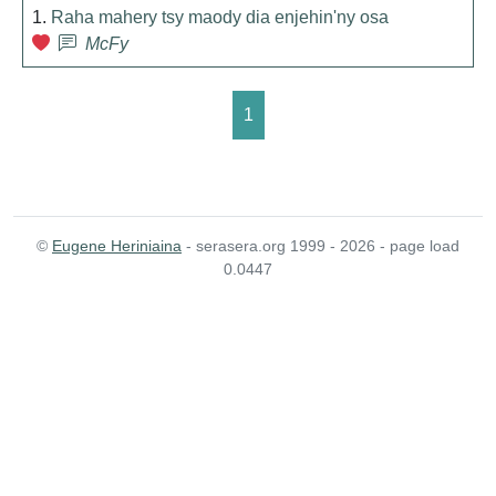
1.
Raha mahery tsy maody dia enjehin'ny osa
McFy
1
©
Eugene Heriniaina
- serasera.org 1999 - 2026 - page load
0.0447