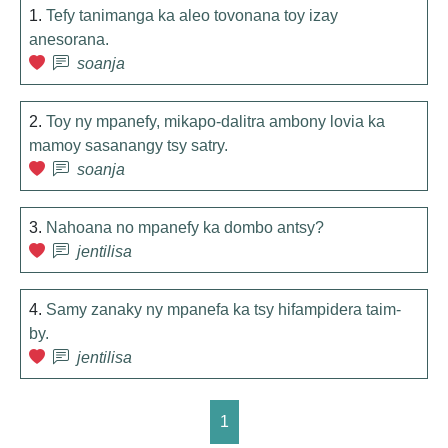
1.
Tefy tanimanga ka aleo tovonana toy izay
anesorana.
soanja
2.
Toy ny mpanefy, mikapo-dalitra ambony lovia ka
mamoy sasanangy tsy satry.
soanja
3.
Nahoana no mpanefy ka dombo antsy?
jentilisa
4.
Samy zanaky ny mpanefa ka tsy hifampidera taim-
by.
jentilisa
1