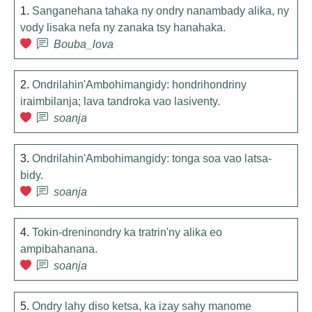
1.
Sanganehana tahaka ny ondry nanambady alika, ny
vody lisaka nefa ny zanaka tsy hanahaka.
Bouba_lova
2.
Ondrilahin'Ambohimangidy: hondrihondriny
iraimbilanja; lava tandroka vao lasiventy.
soanja
3.
Ondrilahin'Ambohimangidy: tonga soa vao latsa-
bidy.
soanja
4.
Tokin-dreninondry ka tratrin'ny alika eo
ampibahanana.
soanja
5.
Ondry lahy diso ketsa, ka izay sahy manome