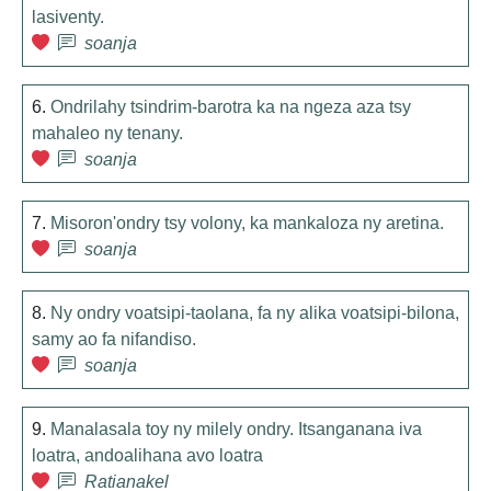
lasiventy.
soanja
6.
Ondrilahy tsindrim-barotra ka na ngeza aza tsy
mahaleo ny tenany.
soanja
7.
Misoron'ondry tsy volony, ka mankaloza ny aretina.
soanja
8.
Ny ondry voatsipi-taolana, fa ny alika voatsipi-bilona,
samy ao fa nifandiso.
soanja
9.
Manalasala toy ny milely ondry. Itsanganana iva
loatra, andoalihana avo loatra
Ratianakel