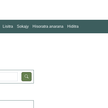
Lisitra
Sokajy
Hisoratra anarana
Hiditra