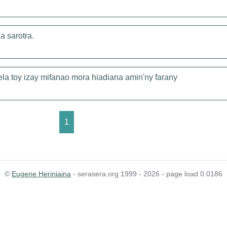
a sarotra.
la toy izay mifanao mora hiadiana amin'ny farany
1
©
Eugene Heriniaina
- serasera.org 1999 - 2026 - page load 0.0186