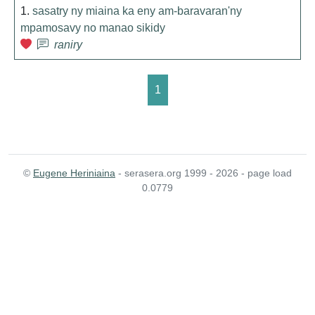
1.
sasatry ny miaina ka eny am-baravaran'ny
mpamosavy no manao sikidy
raniry
1
©
Eugene Heriniaina
- serasera.org 1999 - 2026 - page load
0.0779