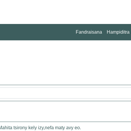
Fandraisana
Hampiditra
ahita tsirony kely izy,nefa maty avy eo.