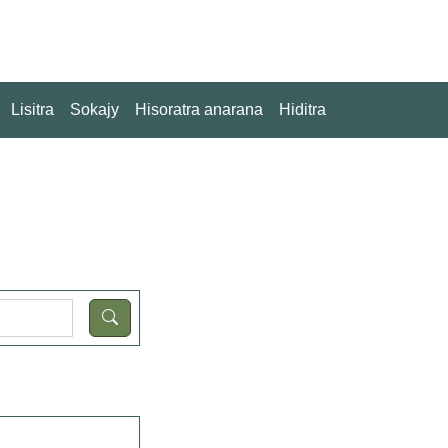
Lisitra
Sokajy
Hisoratra anarana
Hiditra