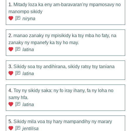
1.
Mitady loza ka eny am-baravaran'ny mpamosavy no
manompo sikidy
niryna
2.
manao zanaky ny mpisikidy ka tsy mba ho faty, na
zanaky ny mpanefy ka tsy ho may.
latina
3.
Sikidy soa tsy andihirana, sikidy ratsy tsy taniana
latina
4.
Toy ny sikidy saka: ny fo iray ihany, fa ny loha no
samy hfa.
latina
5.
Sikidy mila voa tsy hary mampandihy ny marary
jentilisa