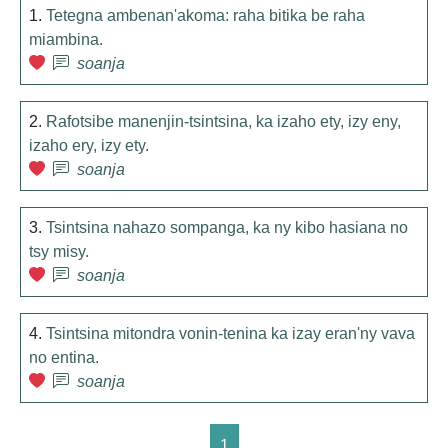
1.
Tetegna ambenan'akoma: raha bitika be raha
miambina.
soanja
2.
Rafotsibe manenjin-tsintsina, ka izaho ety, izy eny,
izaho ery, izy ety.
soanja
3.
Tsintsina nahazo sompanga, ka ny kibo hasiana no
tsy misy.
soanja
4.
Tsintsina mitondra vonin-tenina ka izay eran'ny vava
no entina.
soanja
1