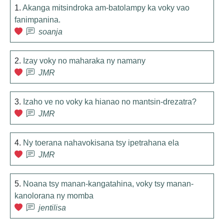
1.
Akanga mitsindroka am-batolampy ka voky vao
fanimpanina.
soanja
2.
Izay voky no maharaka ny namany
JMR
3.
Izaho ve no voky ka hianao no mantsin-drezatra?
JMR
4.
Ny toerana nahavokisana tsy ipetrahana ela
JMR
5.
Noana tsy manan-kangatahina, voky tsy manan-
kanolorana ny momba
jentilisa