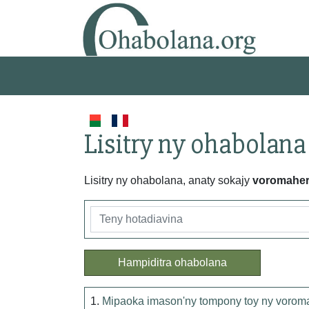
Lisitry ny ohabolana
Lisitry ny ohabolana, anaty sokajy
voromahe
Hampiditra ohabolana
1.
Mipaoka imason'ny tompony toy ny vorom