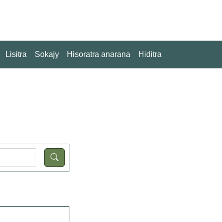
Lisitra
Sokajy
Hisoratra anarana
Hiditra