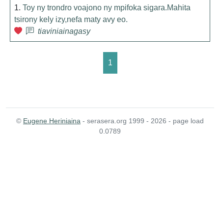
1.
Toy ny trondro voajono ny mpifoka sigara.Mahita
tsirony kely izy,nefa maty avy eo.
tiaviniainagasy
1
©
Eugene Heriniaina
- serasera.org 1999 - 2026 - page load
0.0789