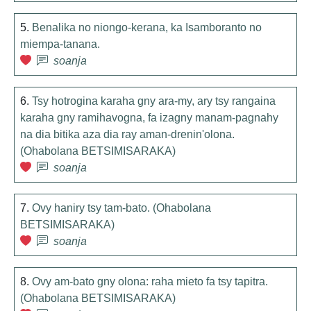
5.
Benalika no niongo-kerana, ka Isamboranto no
miempa-tanana.
soanja
6.
Tsy hotrogina karaha gny ara-my, ary tsy rangaina
karaha gny ramihavogna, fa izagny manam-pagnahy
na dia bitika aza dia ray aman-drenin'olona.
(Ohabolana BETSIMISARAKA)
soanja
7.
Ovy haniry tsy tam-bato. (Ohabolana
BETSIMISARAKA)
soanja
8.
Ovy am-bato gny olona: raha mieto fa tsy tapitra.
(Ohabolana BETSIMISARAKA)