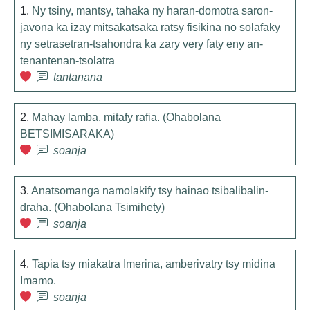
1.
Ny tsiny, mantsy, tahaka ny haran-domotra saron-
javona ka izay mitsakatsaka ratsy fisikina no solafaky
ny setrasetran-tsahondra ka zary very faty eny an-
tenantenan-tsolatra
tantanana
2.
Mahay lamba, mitafy rafia. (Ohabolana
BETSIMISARAKA)
soanja
3.
Anatsomanga namolakify tsy hainao tsibalibalin-
draha. (Ohabolana Tsimihety)
soanja
4.
Tapia tsy miakatra Imerina, amberivatry tsy midina
Imamo.
soanja