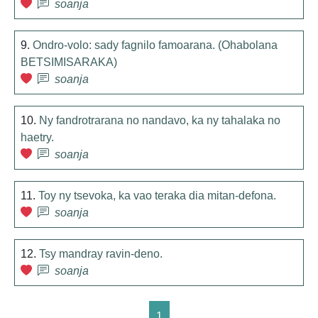
soanja
9.
Ondro-volo: sady fagnilo famoarana. (Ohabolana
BETSIMISARAKA)
soanja
10.
Ny fandrotrarana no nandavo, ka ny tahalaka no
haetry.
soanja
11.
Toy ny tsevoka, ka vao teraka dia mitan-defona.
soanja
12.
Tsy mandray ravin-deno.
soanja
1