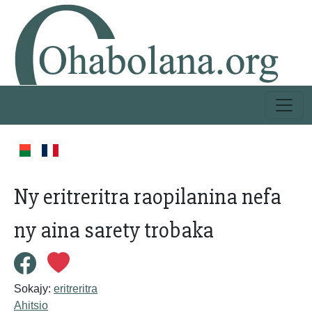
Ny eritreritra raopilanina nefa
ny aina sarety trobaka
Sokajy:
eritreritra
Ahitsio