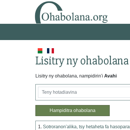
Lisitry ny ohabolana
Lisitry ny ohabolana, nampidirin'i
Avahi
Hampiditra ohabolana
1.
Sotroranon'alika, tsy hetaheta fa hasopar