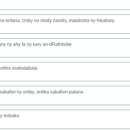
ra entana. Izoky no mody zandry, matahotra ny hikabary.
hany ny ahy fa ny kary an-dRafotsibe
ntitra voabatabata
 sakafon’ny omby, antitra sakafom-patana
ty trobaka