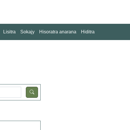
Lisitra
Sokajy
Hisoratra anarana
Hiditra