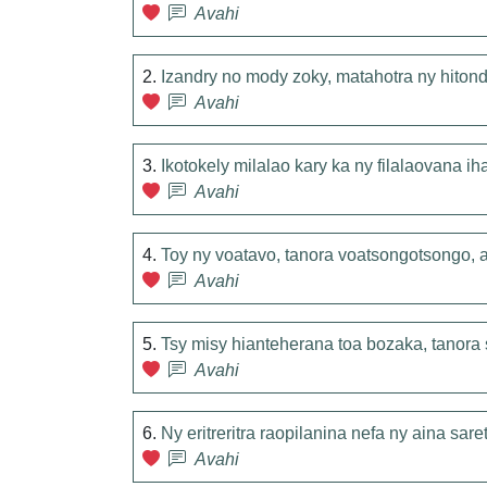
Avahi
2.
Izandry no mody zoky, matahotra ny hitond
Avahi
3.
Ikotokely milalao kary ka ny filalaovana i
Avahi
4.
Toy ny voatavo, tanora voatsongotsongo, a
Avahi
5.
Tsy misy hianteherana toa bozaka, tanora
Avahi
6.
Ny eritreritra raopilanina nefa ny aina sare
Avahi