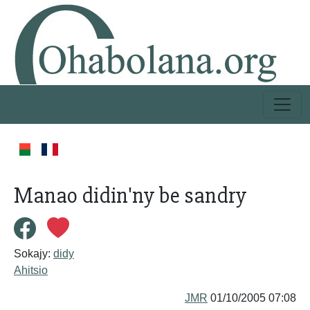
Manao didin'ny be sandry
Sokajy:
didy
Ahitsio
JMR
01/10/2005 07:08