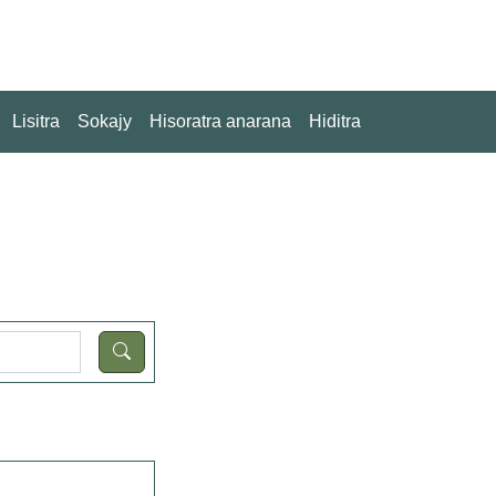
Lisitra
Sokajy
Hisoratra anarana
Hiditra