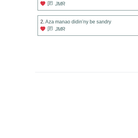
JMR
2.
Aza manao didin'ny be sandry
JMR