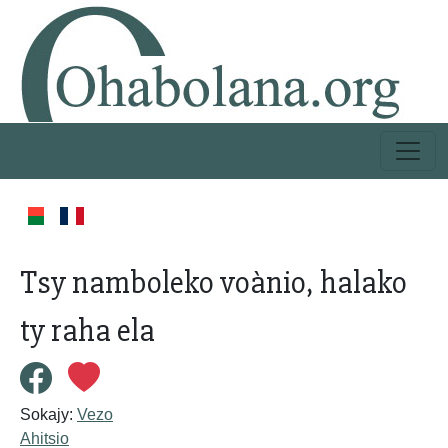
Tsy namboleko voànio, halako
ty raha ela
Sokajy:
Vezo
Ahitsio