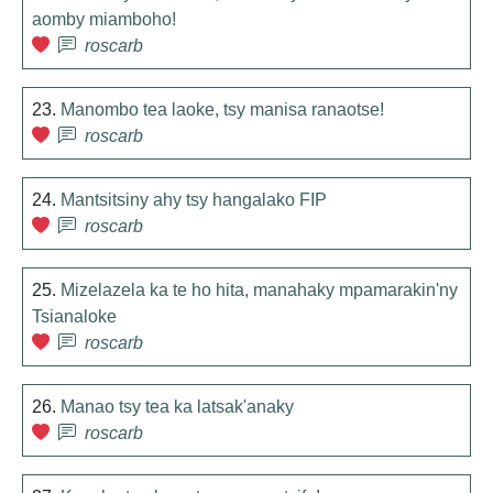
aomby miamboho!
roscarb
23.
Manombo tea laoke, tsy manisa ranaotse!
roscarb
24.
Mantsitsiny ahy tsy hangalako FIP
roscarb
25.
Mizelazela ka te ho hita, manahaky mpamarakin'ny
Tsianaloke
roscarb
26.
Manao tsy tea ka latsak'anaky
roscarb