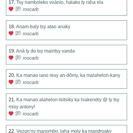
17.
Tsy namboleko voànio, halako ty raha ela
roscarb
18.
Anam-baly tsy atao anaky
roscarb
19.
Anà ty do tsy maintsy vanda
roscarb
20.
Ka manao iano resy an-dômy, ka malahelon-kany
roscarb
21.
Ka manao alahelon-tsitsiky ka hiakendry @ ty tsy
misy antony!
roscarb
22.
Vezon'ny manombo, laha moly ka mandroaky