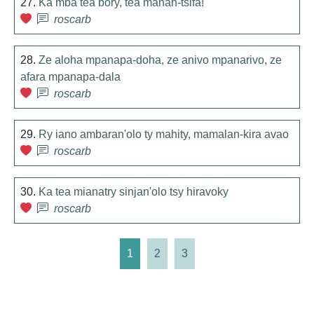
27.
Ka mba tea bory, tea manan-tsifa!
roscarb
28.
Ze aloha mpanapa-doha, ze anivo mpanarivo, ze
afara mpanapa-dala
roscarb
29.
Ry iano ambaran'olo ty mahity, mamalan-kira avao
roscarb
30.
Ka tea mianatry sinjan'olo tsy hiravoky
roscarb
1
2
3