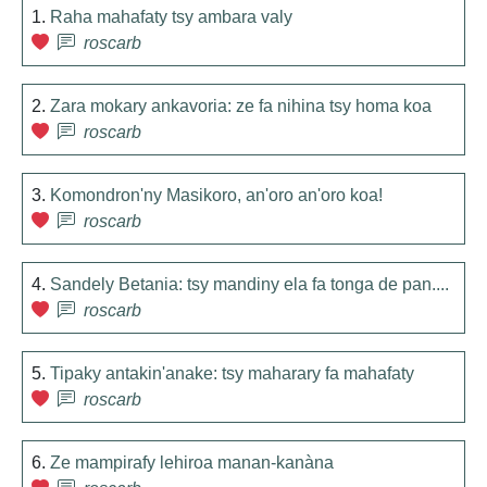
1.
Raha mahafaty tsy ambara valy
roscarb
2.
Zara mokary ankavoria: ze fa nihina tsy homa koa
roscarb
3.
Komondron'ny Masikoro, an'oro an'oro koa!
roscarb
4.
Sandely Betania: tsy mandiny ela fa tonga de pan....
roscarb
5.
Tipaky antakin'anake: tsy maharary fa mahafaty
roscarb
6.
Ze mampirafy lehiroa manan-kanàna