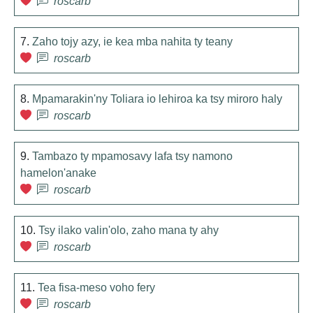
roscarb
7.
Zaho tojy azy, ie kea mba nahita ty teany
roscarb
8.
Mpamarakin'ny Toliara io lehiroa ka tsy miroro haly
roscarb
9.
Tambazo ty mpamosavy lafa tsy namono
hamelon'anake
roscarb
10.
Tsy ilako valin'olo, zaho mana ty ahy
roscarb
11.
Tea fisa-meso voho fery
roscarb