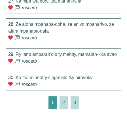
27.
Ka mba tea bory, tea manan-tsifa!
roscarb
28.
Ze aloha mpanapa-doha, ze anivo mpanarivo, ze
afara mpanapa-dala
roscarb
29.
Ry iano ambaran'olo ty mahity, mamalan-kira avao
roscarb
30.
Ka tea mianatry sinjan'olo tsy hiravoky
roscarb
1
2
3