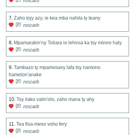
roscarb
7.
Zaho tojy azy, ie kea mba nahita ty teany
roscarb
8.
Mpamarakin'ny Toliara io lehiroa ka tsy miroro haly
roscarb
9.
Tambazo ty mpamosavy lafa tsy namono
hamelon'anake
roscarb
10.
Tsy ilako valin'olo, zaho mana ty ahy
roscarb
11.
Tea fisa-meso voho fery
roscarb