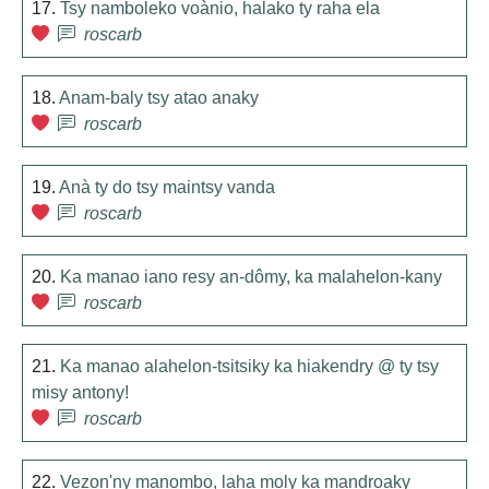
17.
Tsy namboleko voànio, halako ty raha ela
roscarb
18.
Anam-baly tsy atao anaky
roscarb
19.
Anà ty do tsy maintsy vanda
roscarb
20.
Ka manao iano resy an-dômy, ka malahelon-kany
roscarb
21.
Ka manao alahelon-tsitsiky ka hiakendry @ ty tsy
misy antony!
roscarb
22.
Vezon'ny manombo, laha moly ka mandroaky