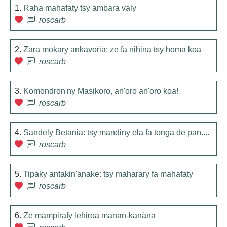
1.
Raha mahafaty tsy ambara valy
roscarb
2.
Zara mokary ankavoria: ze fa nihina tsy homa koa
roscarb
3.
Komondron'ny Masikoro, an'oro an'oro koa!
roscarb
4.
Sandely Betania: tsy mandiny ela fa tonga de pan....
roscarb
5.
Tipaky antakin'anake: tsy maharary fa mahafaty
roscarb
6.
Ze mampirafy lehiroa manan-kanàna