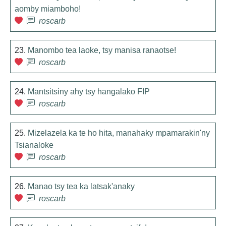
aomby miamboho!
roscarb
23.
Manombo tea laoke, tsy manisa ranaotse!
roscarb
24.
Mantsitsiny ahy tsy hangalako FIP
roscarb
25.
Mizelazela ka te ho hita, manahaky mpamarakin'ny
Tsianaloke
roscarb
26.
Manao tsy tea ka latsak'anaky
roscarb