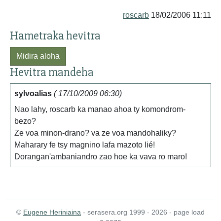
roscarb
18/02/2006 11:11
Hametraka hevitra
Midira aloha
Hevitra mandeha
sylvoalias
( 17/10/2009 06:30)
Nao lahy, roscarb ka manao ahoa ty komondrom-
bezo?
Ze voa minon-drano? va ze voa mandohaliky?
Maharary fe tsy magnino lafa mazoto lié!
Dorangan'ambaniandro zao hoe ka vava ro maro!
©
Eugene Heriniaina
- serasera.org 1999 - 2026 - page load