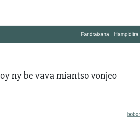
Fandraisana
Hampiditra
toy ny be vava miantso vonjeo
bobo