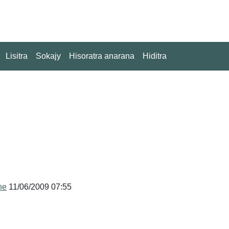
Lisitra
Sokajy
Hisoratra anarana
Hiditra
ne
11/06/2009 07:55