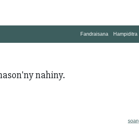
Fandraisana
Hampiditra
mason'ny nahiny.
soan