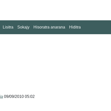
Lisitra
Sokajy
Hisoratra anarana
Hiditra
ja
09/09/2010 05:02