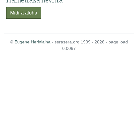
Hametraka hevitra
Midira aloha
©
Eugene Heriniaina
- serasera.org 1999 - 2026 - page load
0.0067