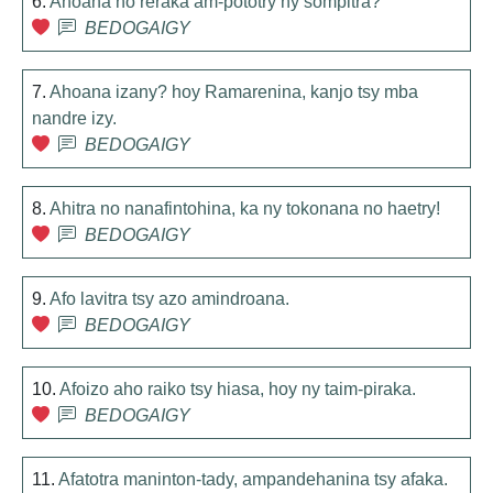
6.
Ahoana no reraka am-pototry ny sompitra?
BEDOGAIGY
7.
Ahoana izany? hoy Ramarenina, kanjo tsy mba
nandre izy.
BEDOGAIGY
8.
Ahitra no nanafintohina, ka ny tokonana no haetry!
BEDOGAIGY
9.
Afo lavitra tsy azo amindroana.
BEDOGAIGY
10.
Afoizo aho raiko tsy hiasa, hoy ny taim-piraka.
BEDOGAIGY
11.
Afatotra maninton-tady, ampandehanina tsy afaka.