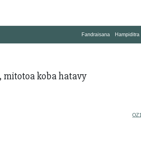
Fandraisana
Hampiditra
a, mitotoa koba hatavy
OZ