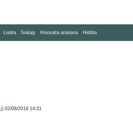
Lisitra
Sokajy
Hisoratra anarana
Hiditra
16
02/08/2016 14:31