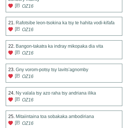
OZ16
21.
Rafotsibe leon-tsokina ka tsy te hahita vodi-kifafa
OZ16
22.
Bangon-takatra ka indray mikopaka dia vita
OZ16
23.
Gny vorom-potsy tsy lavits'agnomby
OZ16
24.
Ny valala tsy azo raha tsy andriana ilika
OZ16
25.
Mitaiintaina toa sobakaka ambodiriana
OZ16