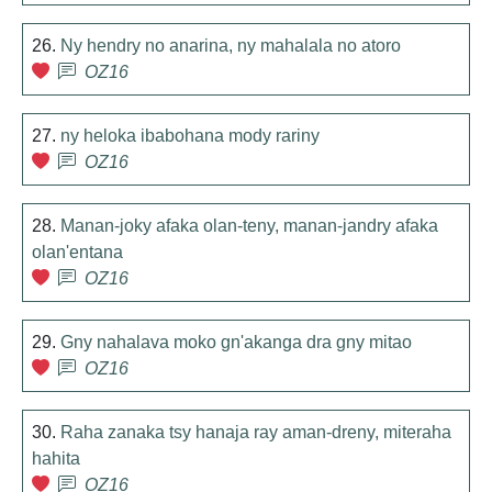
26.
Ny hendry no anarina, ny mahalala no atoro
OZ16
27.
ny heloka ibabohana mody rariny
OZ16
28.
Manan-joky afaka olan-teny, manan-jandry afaka
olan'entana
OZ16
29.
Gny nahalava moko gn'akanga dra gny mitao
OZ16
30.
Raha zanaka tsy hanaja ray aman-dreny, miteraha
hahita
OZ16