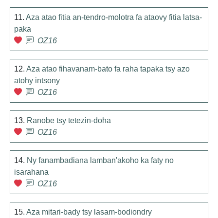
11.
Aza atao fitia an-tendro-molotra fa ataovy fitia latsa-
paka
OZ16
12.
Aza atao fihavanam-bato fa raha tapaka tsy azo
atohy intsony
OZ16
13.
Ranobe tsy tetezin-doha
OZ16
14.
Ny fanambadiana lamban'akoho ka faty no
isarahana
OZ16
15.
Aza mitari-bady tsy lasam-bodiondry