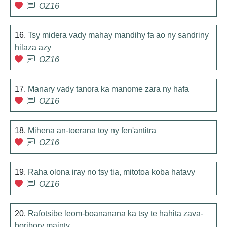
OZ16
16.
Tsy midera vady mahay mandihy fa ao ny sandriny
hilaza azy
OZ16
17.
Manary vady tanora ka manome zara ny hafa
OZ16
18.
Mihena an-toerana toy ny fen'antitra
OZ16
19.
Raha olona iray no tsy tia, mitotoa koba hatavy
OZ16
20.
Rafotsibe leom-boananana ka tsy te hahita zava-
boribory mainty