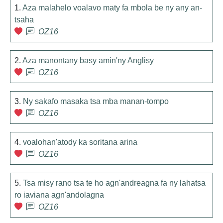
1.
Aza malahelo voalavo maty fa mbola be ny any an-
tsaha
OZ16
2.
Aza manontany basy amin'ny Anglisy
OZ16
3.
Ny sakafo masaka tsa mba manan-tompo
OZ16
4.
voalohan'atody ka soritana arina
OZ16
5.
Tsa misy rano tsa te ho agn'andreagna fa ny lahatsa
ro iaviana agn'andolagna
OZ16