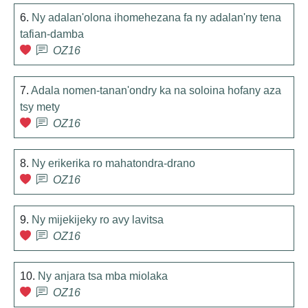
6.
Ny adalan'olona ihomehezana fa ny adalan'ny tena
tafian-damba
OZ16
7.
Adala nomen-tanan'ondry ka na soloina hofany aza
tsy mety
OZ16
8.
Ny erikerika ro mahatondra-drano
OZ16
9.
Ny mijekijeky ro avy lavitsa
OZ16
10.
Ny anjara tsa mba miolaka
OZ16