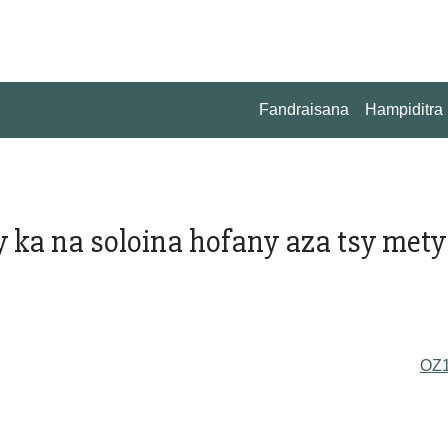
Fandraisana
Hampiditra
ka na soloina hofany aza tsy mety
OZ