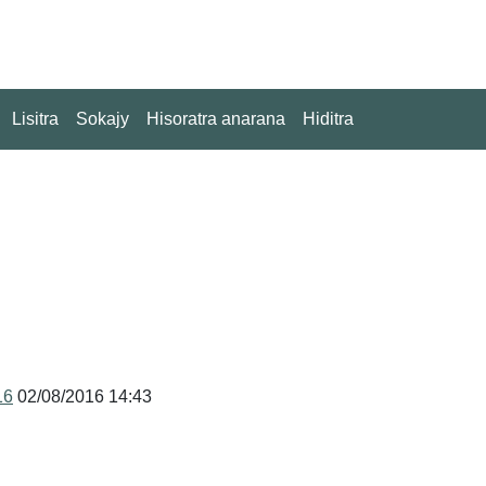
Lisitra
Sokajy
Hisoratra anarana
Hiditra
16
02/08/2016 14:43