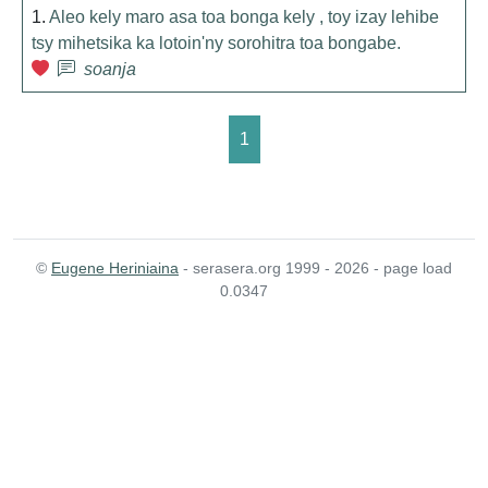
1.
Aleo kely maro asa toa bonga kely , toy izay lehibe
tsy mihetsika ka lotoin'ny sorohitra toa bongabe.
soanja
1
©
Eugene Heriniaina
- serasera.org 1999 - 2026 - page load
0.0347