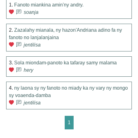
1.
Fanoto miankina amin'ny andry.
soanja
2.
Zazalahy mianala, ny hazon'Andriana adino fa ny
fanoto no lanjalanjaina
jentilisa
3.
Sola miondam-panoto ka tafaray samy malama
hery
4.
ny laona sy ny fanoto no miady ka ny vary ny mongo
sy voaenda-damba
jentilisa
1