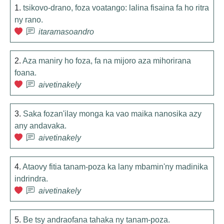
1.
tsikovo-drano, foza voatango: lalina fisaina fa ho ritra
ny rano.
itaramasoandro
2.
Aza maniry ho foza, fa na mijoro aza mihorirana
foana.
aivetinakely
3.
Saka fozan'ilay monga ka vao maika nanosika azy
any andavaka.
aivetinakely
4.
Ataovy fitia tanam-poza ka lany mbamin'ny madinika
indrindra.
aivetinakely
5.
Be tsy andraofana tahaka ny tanam-poza.