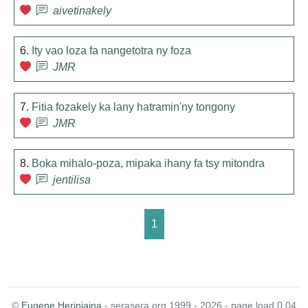
aivetinakely
6.
Ity vao loza fa nangetotra ny foza
JMR
7.
Fitia fozakely ka lany hatramin'ny tongony
JMR
8.
Boka mihalo-poza, mipaka ihany fa tsy mitondra
jentilisa
1
©
Eugene Heriniaina
- serasera.org 1999 - 2026 - page load 0.04